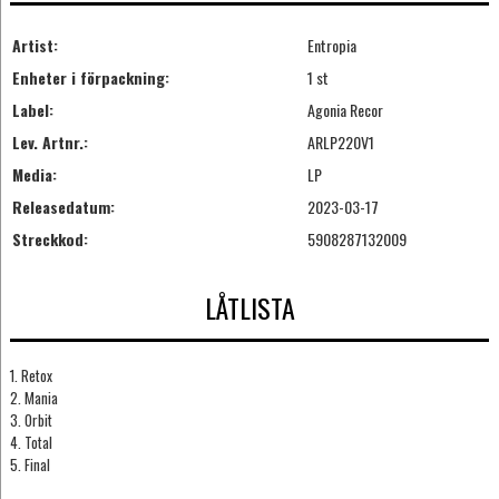
Artist:
Entropia
Enheter i förpackning:
1 st
Label:
Agonia Recor
Lev. Artnr.:
ARLP220V1
Media:
LP
Releasedatum:
2023-03-17
Streckkod:
5908287132009
LÅTLISTA
1. Retox
2. Mania
3. Orbit
4. Total
5. Final