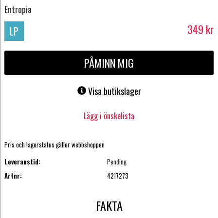
Entropia
349
kr
LP
PÅMINN MIG
Visa butikslager
Lägg i önskelista
Pris och lagerstatus gäller webbshoppen
Leveranstid:
Pending
Artnr:
4217273
FAKTA