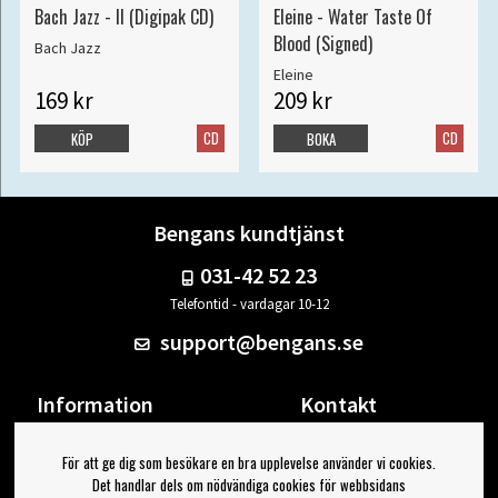
Bach Jazz - II (Digipak CD)
Eleine - Water Taste Of
Blood (Signed)
Bach Jazz
Eleine
169 kr
209 kr
CD
CD
KÖP
BOKA
Bengans kundtjänst
031-42 52 23
Telefontid - vardagar 10-12
support@bengans.se
Information
Kontakt
Ångra Köp
Våra butiker & öppettider
För att ge dig som besökare en bra upplevelse använder vi cookies.
Om Bengans
Din sida
Det handlar dels om nödvändiga cookies för webbsidans
FAQ / Köp- & Leveransvillkor
Logga ut