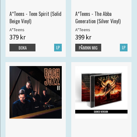
A*Teens - Teen Spirit (Solid
A*Teens - The Abba
Beige Vinyl)
Generation (Silver Vinyl)
A*Teens
A*Teens
379 kr
399 kr
LP
LP
BOKA
PÅMINN MIG