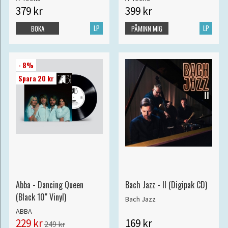
379 kr
399 kr
LP
LP
BOKA
PÅMINN MIG
- 8%
Spara 20 kr
Abba - Dancing Queen
Bach Jazz - II (Digipak CD)
(Black 10" Vinyl)
Bach Jazz
ABBA
229 kr
169 kr
249 kr