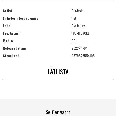
Artist:
Clavicvla
Enheter i förpackning:
1 st
Label:
Cyclic Law
Lev. Artnr.:
183RDCYCLE
Media:
CD
Releasedatum:
2022-11-04
Streckkod:
0679628554105
LÅTLISTA
Se fler varor