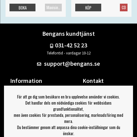
Maxisingel
CD
BOKA
KÖP
Bengans kundtjänst
031-42 52 23
Telefontid - vardagar 10-12
support@bengans.se
Information
Kontakt
Ångra Köp
Våra butiker & öppettider
För att ge dig som besökare en bra upplevelse använder vi cookies.
Om Bengans
Din sida
Det handlar dels om nödvändiga cookies för webbsidans
FAQ / Köp- & Leveransvillkor
Logga ut
grundfunktionalitet,
men även cookies för prestanda, personalisering, marknadsföring med
Jag vill ha tips från Bengans
mera.
Du bestämmer genom att anpassa dina cookie-inställningar som du
OK
önskar.