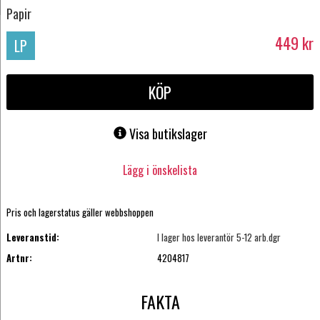
Papir
449
kr
LP
KÖP
Visa butikslager
Lägg i önskelista
Pris och lagerstatus gäller webbshoppen
Leveranstid:
I lager hos leverantör 5-12 arb.dgr
Artnr:
4204817
FAKTA