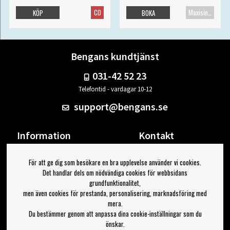
CD
Maxisingel
KÖP
BOKA
Bengans kundtjänst
031-42 52 23
Telefontid - vardagar 10-12
support@bengans.se
Information
Kontakt
Ångra Köp
Våra butiker & öppettider
För att ge dig som besökare en bra upplevelse använder vi cookies.
Om Bengans
Din sida
Det handlar dels om nödvändiga cookies för webbsidans
FAQ / Köp- & Leveransvillkor
Logga ut
grundfunktionalitet,
men även cookies för prestanda, personalisering, marknadsföring med
Jag vill ha tips från Bengans
mera.
Du bestämmer genom att anpassa dina cookie-inställningar som du
OK
önskar.