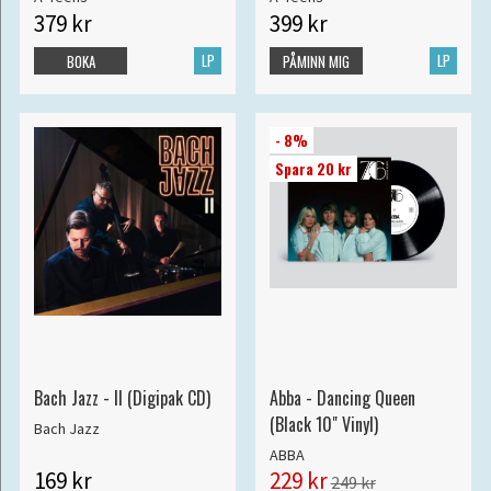
379 kr
399 kr
LP
LP
BOKA
PÅMINN MIG
- 8%
Spara 20 kr
Bach Jazz - II (Digipak CD)
Abba - Dancing Queen
(Black 10" Vinyl)
Bach Jazz
ABBA
169 kr
229 kr
249 kr