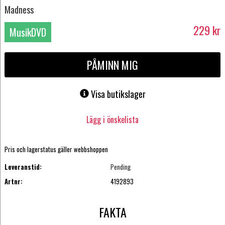
Madness
229
kr
MusikDVD
PÅMINN MIG
Visa butikslager
Lägg i önskelista
Pris och lagerstatus gäller webbshoppen
Leveranstid:
Pending
Artnr:
4192893
FAKTA