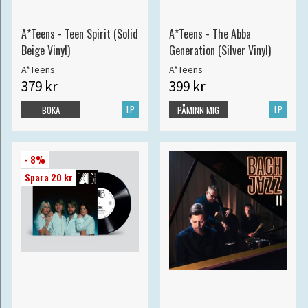
A*Teens - Teen Spirit (Solid
A*Teens - The Abba
Beige Vinyl)
Generation (Silver Vinyl)
A*Teens
A*Teens
379 kr
399 kr
LP
LP
BOKA
PÅMINN MIG
- 8%
Spara 20 kr