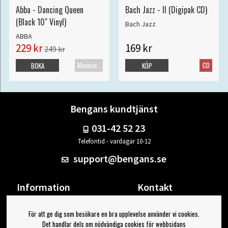
Abba - Dancing Queen
Bach Jazz - II (Digipak CD)
(Black 10" Vinyl)
Bach Jazz
ABBA
229 kr
169 kr
249 kr
Maxisingel
CD
BOKA
KÖP
Bengans kundtjänst
031-42 52 23
Telefontid - vardagar 10-12
support@bengans.se
Information
Kontakt
Ångra Köp
Våra butiker & öppettider
För att ge dig som besökare en bra upplevelse använder vi cookies.
Om Bengans
Din sida
Det handlar dels om nödvändiga cookies för webbsidans
FAQ / Köp- & Leveransvillkor
Logga ut