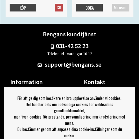
CD
Maxisingel
KÖP
BOKA
Bengans kundtjänst
031-42 52 23
Telefontid - vardagar 10-12
support@bengans.se
Information
Kontakt
Ångra Köp
Våra butiker & öppettider
För att ge dig som besökare en bra upplevelse använder vi cookies.
Om Bengans
Din sida
Det handlar dels om nödvändiga cookies för webbsidans
FAQ / Köp- & Leveransvillkor
Logga ut
grundfunktionalitet,
men även cookies för prestanda, personalisering, marknadsföring med
Jag vill ha tips från Bengans
mera.
Du bestämmer genom att anpassa dina cookie-inställningar som du
OK
önskar.