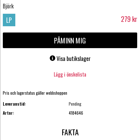
Björk
279
kr
LP
PÅMINN MIG
Visa butikslager
Lägg i önskelista
Pris och lagerstatus gäller webbshoppen
Leveranstid:
Pending
Artnr:
4184646
FAKTA