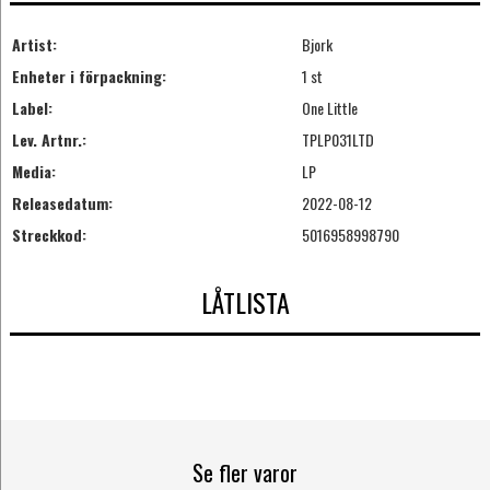
Artist:
Bjork
Enheter i förpackning:
1 st
Label:
One Little
Lev. Artnr.:
TPLP031LTD
Media:
LP
Releasedatum:
2022-08-12
Streckkod:
5016958998790
LÅTLISTA
Se fler varor