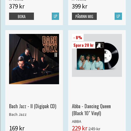
379 kr
399 kr
LP
LP
BOKA
PÅMINN MIG
- 8%
Spara 20 kr
Bach Jazz - II (Digipak CD)
Abba - Dancing Queen
(Black 10" Vinyl)
Bach Jazz
ABBA
169 kr
229 kr
249 kr