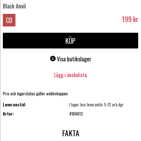
Black Anvil
199
kr
CD
KÖP
Visa butikslager
Lägg i önskelista
Pris och lagerstatus gäller webbshoppen
Leveranstid:
I lager hos leverantör 5-12 arb.dgr
Artnr:
4184613
FAKTA