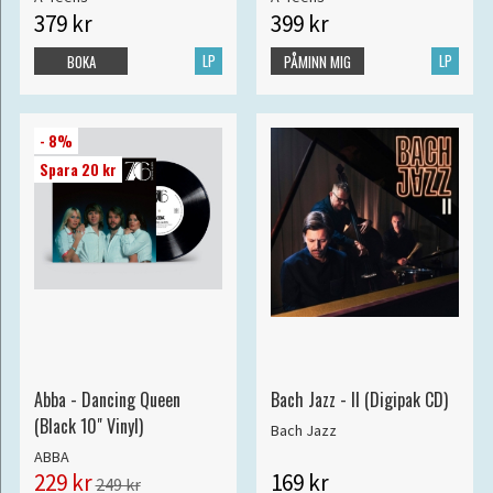
379 kr
399 kr
LP
LP
BOKA
PÅMINN MIG
- 8%
Spara 20 kr
Abba - Dancing Queen
Bach Jazz - II (Digipak CD)
(Black 10" Vinyl)
Bach Jazz
ABBA
229 kr
169 kr
249 kr