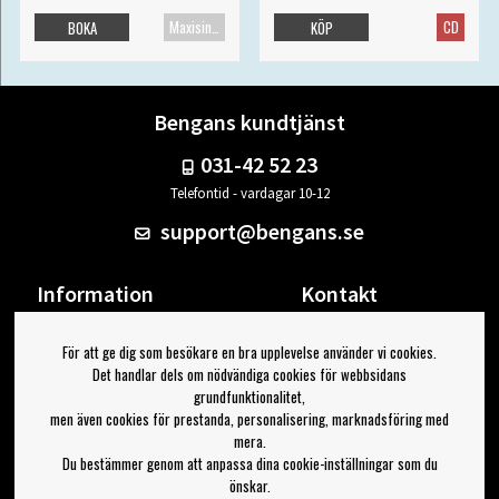
Maxisingel
CD
BOKA
KÖP
Bengans kundtjänst
031-42 52 23
Telefontid - vardagar 10-12
support@bengans.se
Information
Kontakt
Ångra Köp
Våra butiker & öppettider
För att ge dig som besökare en bra upplevelse använder vi cookies.
Om Bengans
Din sida
Det handlar dels om nödvändiga cookies för webbsidans
FAQ / Köp- & Leveransvillkor
Logga ut
grundfunktionalitet,
men även cookies för prestanda, personalisering, marknadsföring med
Jag vill ha tips från Bengans
mera.
Du bestämmer genom att anpassa dina cookie-inställningar som du
OK
önskar.