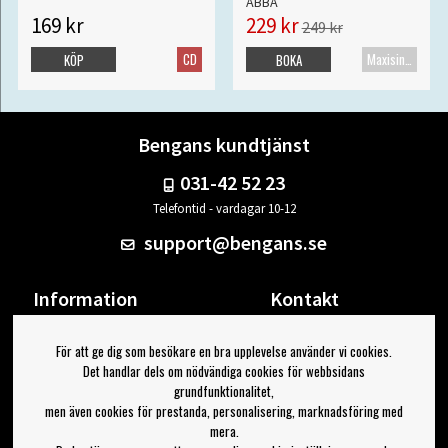
ABBA
169 kr
229 kr
249 kr
CD
Maxisingel
KÖP
BOKA
Bengans kundtjänst
031-42 52 23
Telefontid - vardagar 10-12
support@bengans.se
Information
Kontakt
Ångra Köp
Våra butiker & öppettider
För att ge dig som besökare en bra upplevelse använder vi cookies.
Om Bengans
Din sida
Det handlar dels om nödvändiga cookies för webbsidans
FAQ / Köp- & Leveransvillkor
Logga ut
grundfunktionalitet,
men även cookies för prestanda, personalisering, marknadsföring med
Jag vill ha tips från Bengans
mera.