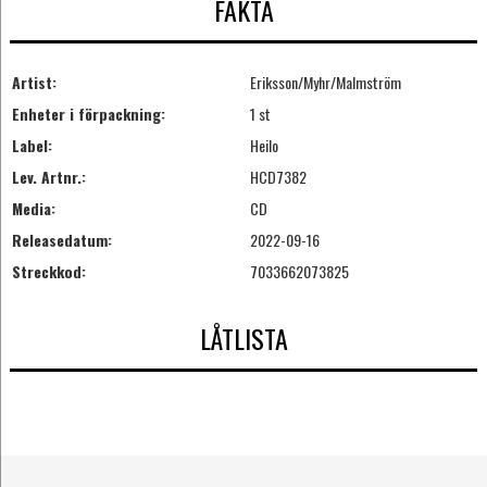
FAKTA
Artist:
Eriksson/Myhr/Malmström
Enheter i förpackning:
1 st
Label:
Heilo
Lev. Artnr.:
HCD7382
Media:
CD
Releasedatum:
2022-09-16
Streckkod:
7033662073825
LÅTLISTA