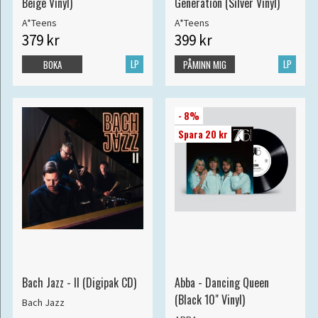
Beige Vinyl)
Generation (Silver Vinyl)
A*Teens
A*Teens
379 kr
399 kr
LP
LP
BOKA
PÅMINN MIG
- 8%
Spara 20 kr
Bach Jazz - II (Digipak CD)
Abba - Dancing Queen
(Black 10" Vinyl)
Bach Jazz