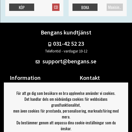
CD
Maxisingel
KÖP
BOKA
Bengans kundtjänst
031-42 52 23
Telefontid - vardagar 10-12
support@bengans.se
Information
Kontakt
Ångra Köp
Våra butiker & öppettider
För att ge dig som besökare en bra upplevelse använder vi cookies.
Om Bengans
Din sida
Det handlar dels om nödvändiga cookies för webbsidans
FAQ / Köp- & Leveransvillkor
Logga ut
grundfunktionalitet,
men även cookies för prestanda, personalisering, marknadsföring med
Jag vill ha tips från Bengans
mera.
Du bestämmer genom att anpassa dina cookie-inställningar som du
OK
önskar.