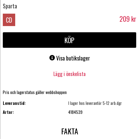
Sparta
209
kr
CD
KÖP
Visa butikslager
Lägg i önskelista
Pris och lagerstatus gäller webbshoppen
Leveranstid:
I lager hos leverantör 5-12 arb.dgr
Artnr:
4184539
FAKTA