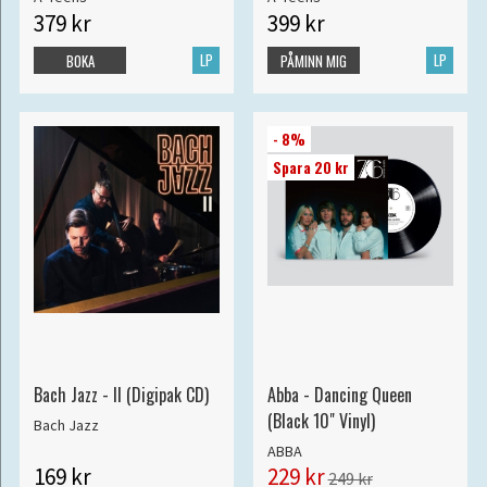
379 kr
399 kr
LP
LP
BOKA
PÅMINN MIG
- 8%
Spara 20 kr
Bach Jazz - II (Digipak CD)
Abba - Dancing Queen
(Black 10" Vinyl)
Bach Jazz
ABBA
169 kr
229 kr
249 kr