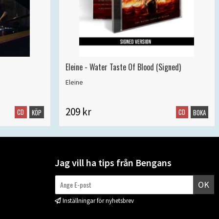
Eleine - Water Taste Of Blood (Signed)
Eleine
209 kr
CD
CD
KÖP
BOKA
Jag vill ha tips från Bengans
OK
Inställningar för nyhetsbrev