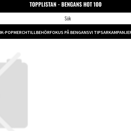
M
K-POP
MERCH
TILLBEHÖR
FOKUS PÅ BENGANS
VI TIPSAR
KAMPANJE