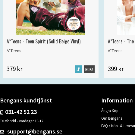
A*Teens - Teen Spirit (Solid Beige Vinyl)
A*Teens - The 
A*Teens
A*Teens
379 kr
399 kr
LP
BOKA
Bengans kundtjänst
Information
031-42 52 23
Ångra Köp
Om Bengans
Telefontid - vardagar 10-12
FAQ / Köp- & Leveran
support@bengans.se