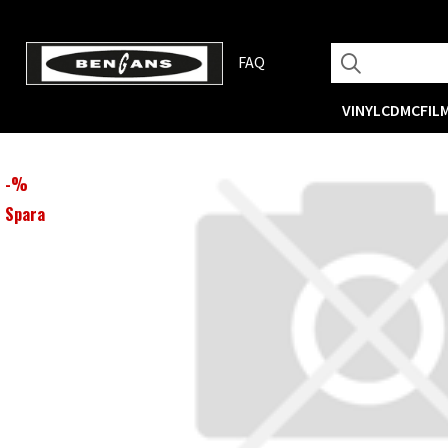
FAQ
VINYL
CD
MC
FIL
-
%
Spara