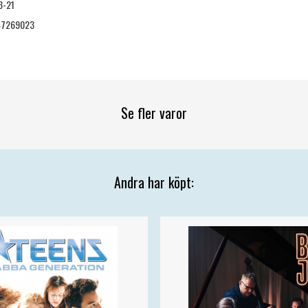
3-21
47269023
Se fler varor
Andra har köpt: