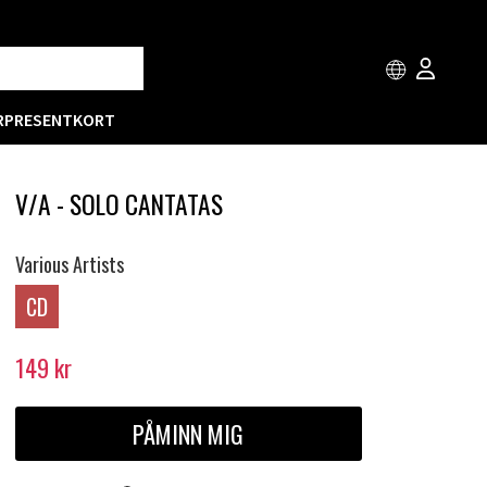
R
PRESENTKORT
V/A - SOLO CANTATAS
Various Artists
CD
149
kr
PÅMINN MIG