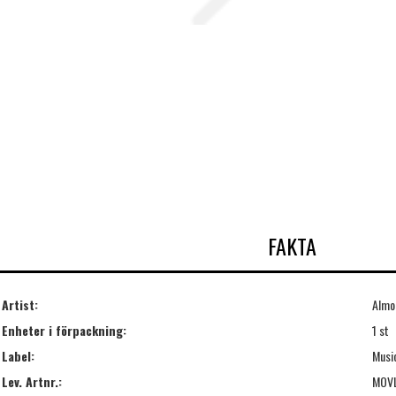
FAKTA
Artist:
Almo
Enheter i förpackning:
1 st
Label:
Music
Lev. Artnr.:
MOV