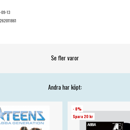
-09-13
262011861
Se fler varor
Andra har köpt:
- 8%
Spara 20 kr