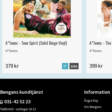
A*Teens - Teen Spirit (Solid Beige Vinyl)
A*Teens - The 
A*Teens
A*Teens
379 kr
399 kr
LP
BOKA
Bengans kundtjänst
Information
031-42 52 23
Ångra Köp
Om Bengans
Telefontid - vardagar 10-12