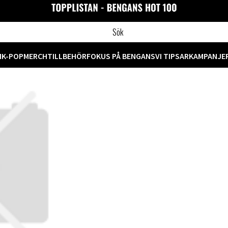
M
K-POP
MERCH
TILLBEHÖR
FOKUS PÅ BENGANS
VI TIPSAR
KAMPANJE