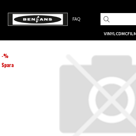
FAQ
VINYL
CD
MC
FIL
-
%
Spara