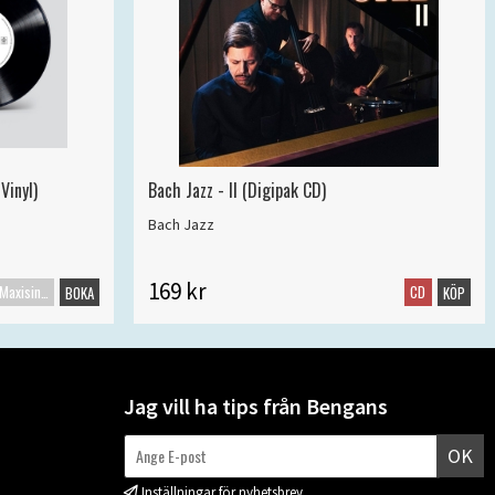
Vinyl)
Bach Jazz - II (Digipak CD)
Bach Jazz
169 kr
Maxisingel
CD
BOKA
KÖP
Jag vill ha tips från Bengans
OK
Inställningar för nyhetsbrev