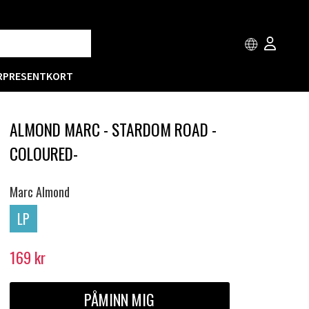
R
PRESENTKORT
ALMOND MARC - STARDOM ROAD -
COLOURED-
Marc Almond
LP
169
kr
PÅMINN MIG