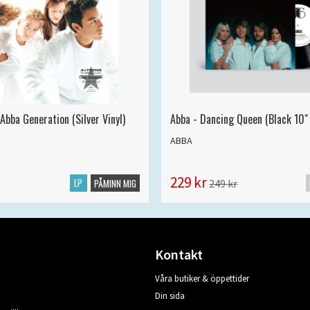
Abba Generation (Silver Vinyl)
Abba - Dancing Queen (Black 10" 
ABBA
229 kr
LP
249 kr
PÅMINN MIG
Kontakt
Våra butiker & öppettider
Din sida