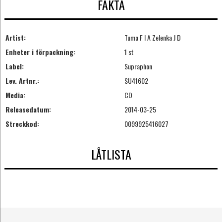
FAKTA
Artist:
Tuma F I A Zelenka J D
Enheter i förpackning:
1 st
Label:
Supraphon
Lev. Artnr.:
SU41602
Media:
CD
Releasedatum:
2014-03-25
Streckkod:
0099925416027
LÅTLISTA