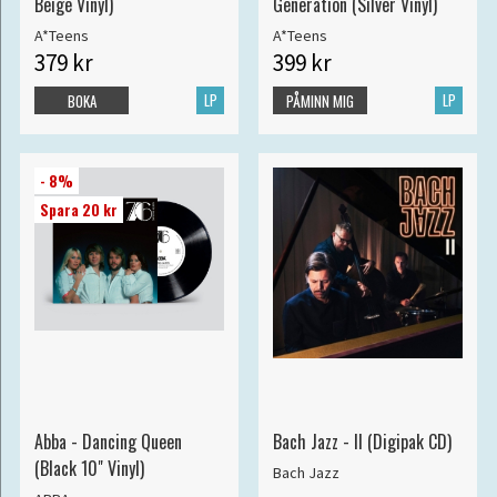
Beige Vinyl)
Generation (Silver Vinyl)
A*Teens
A*Teens
379 kr
399 kr
LP
LP
BOKA
PÅMINN MIG
- 8%
Spara 20 kr
Abba - Dancing Queen
Bach Jazz - II (Digipak CD)
(Black 10" Vinyl)
Bach Jazz