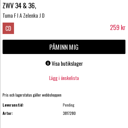
ZWV 34 & 36,
Tuma F I A Zelenka J D
259
kr
CD
PÅMINN MIG
Visa butikslager
Lägg i önskelista
Pris och lagerstatus gäller webbshoppen
Leveranstid:
Pending
Artnr:
3817280