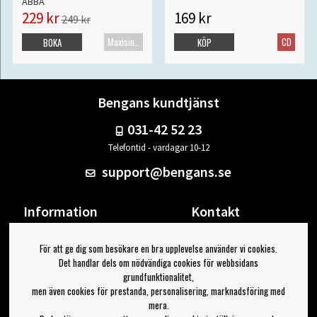
ABBA
229 kr
169 kr
249 kr
Maxisingel
CD
BOKA
KÖP
Bengans kundtjänst
031-42 52 23
Telefontid - vardagar 10-12
support@bengans.se
Information
Kontakt
Ångra Köp
Våra butiker & öppettider
För att ge dig som besökare en bra upplevelse använder vi cookies.
Om Bengans
Din sida
Det handlar dels om nödvändiga cookies för webbsidans
FAQ / Köp- & Leveransvillkor
Logga ut
grundfunktionalitet,
men även cookies för prestanda, personalisering, marknadsföring med
Jag vill ha tips från Bengans
mera.