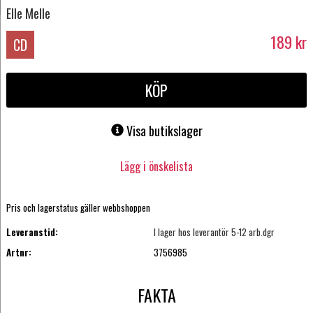
Elle Melle
189
kr
CD
KÖP
Visa butikslager
Lägg i önskelista
Pris och lagerstatus gäller webbshoppen
Leveranstid:
I lager hos leverantör 5-12 arb.dgr
Artnr:
3756985
FAKTA