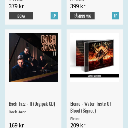
379 kr
399 kr
LP
LP
BOKA
PÅMINN MIG
Bach Jazz - II (Digipak CD)
Eleine - Water Taste Of
Blood (Signed)
Bach Jazz
Eleine
169 kr
209 kr