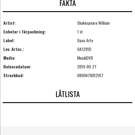
FAKTA
Artist:
Shakespeare William
Enheter i förpackning:
1 st
Label:
Opus Arte
Lev. Artnr.:
OA1291D
Media:
MusikDVD
Releasedatum:
2019-09-27
Streckkod:
0809478012917
LÅTLISTA