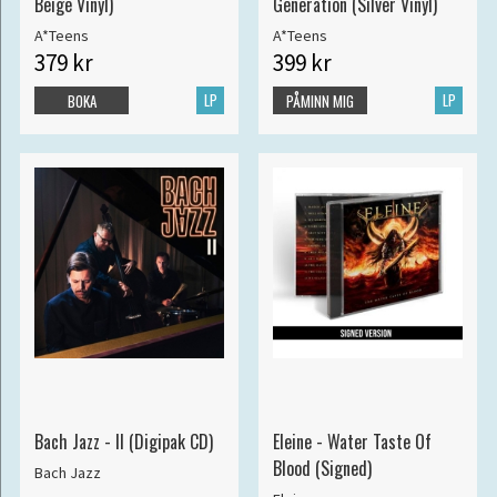
Beige Vinyl)
Generation (Silver Vinyl)
A*Teens
A*Teens
379 kr
399 kr
LP
LP
BOKA
PÅMINN MIG
Bach Jazz - II (Digipak CD)
Eleine - Water Taste Of
Blood (Signed)
Bach Jazz