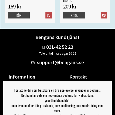
Eleine
169 kr
209 kr
CD
CD
KÖP
BOKA
Bengans kundtjänst
031-42 52 23
Telefontid - vardagar 10-12
support@bengans.se
Information
Kontakt
Ångra Köp
Våra butiker & öppettider
För att ge dig som besökare en bra upplevelse använder vi cookies.
Om Bengans
Din sida
Det handlar dels om nödvändiga cookies för webbsidans
FAQ / Köp- & Leveransvillkor
Logga ut
grundfunktionalitet,
men även cookies för prestanda, personalisering, marknadsföring med
Jag vill ha tips från Bengans
mera.