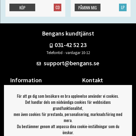
CD
LP
KÖP
PÅMINN MIG
Bengans kundtjänst
031-42 52 23
Telefontid - vardagar 10-12
support@bengans.se
Information
Kontakt
Ångra Köp
Våra butiker & öppettider
För att ge dig som besökare en bra upplevelse använder vi cookies.
Om Bengans
Din sida
Det handlar dels om nödvändiga cookies för webbsidans
FAQ / Köp- & Leveransvillkor
Logga ut
grundfunktionalitet,
men även cookies för prestanda, personalisering, marknadsföring med
Jag vill ha tips från Bengans
mera.
Du bestämmer genom att anpassa dina cookie-inställningar som du
OK
önskar.