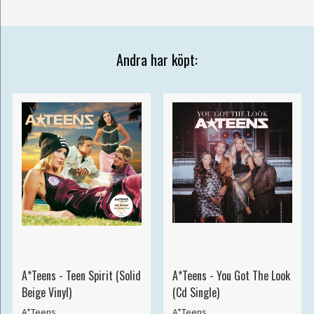
Andra har köpt:
A*Teens - Teen Spirit (Solid
A*Teens - You Got The Look
Beige Vinyl)
(Cd Single)
A*Teens
A*Teens