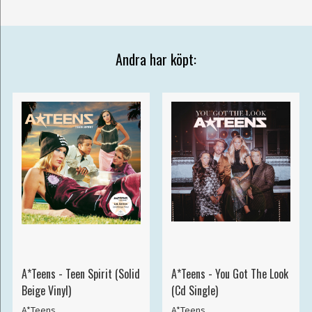
Andra har köpt:
A*Teens - Teen Spirit (Solid
A*Teens - You Got The Look
Beige Vinyl)
(Cd Single)
A*Teens
A*Teens