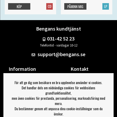
CD
LP
KÖP
PÅMINN MIG
Bengans kundtjänst
031-42 52 23
Telefontid - vardagar 10-12
support@bengans.se
Information
Kontakt
Ångra Köp
Våra butiker & öppettider
För att ge dig som besökare en bra upplevelse använder vi cookies.
Om Bengans
Din sida
Det handlar dels om nödvändiga cookies för webbsidans
FAQ / Köp- & Leveransvillkor
Logga ut
grundfunktionalitet,
men även cookies för prestanda, personalisering, marknadsföring med
Jag vill ha tips från Bengans
mera.
Du bestämmer genom att anpassa dina cookie-inställningar som du
OK
önskar.