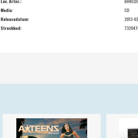
Lev. Artnr.:
BHRCD
Media:
CD
Releasedatum:
2013-0
Streckkod:
732047