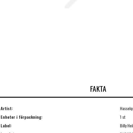
FAKTA
Artist:
Hasselqu
Enheter i förpackning:
1 st
Label:
Billy He