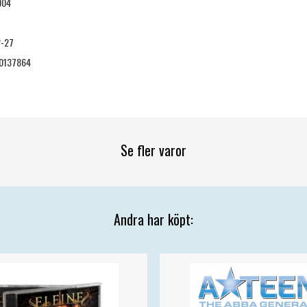
004
2-27
0137864
Se fler varor
Andra har köpt: