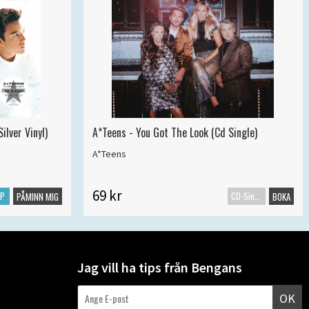
ilver Vinyl)
A*Teens - You Got The Look (Cd Single)
A*Teens
69 kr
LP
CD-Singel
PÅMINN MIG
BOKA
Jag vill ha tips från Bengans
OK