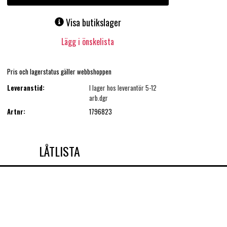
Visa butikslager
Lägg i önskelista
Pris och lagerstatus gäller webbshoppen
Leveranstid:
I lager hos leverantör 5-12
arb.dgr
Artnr:
1796823
LÅTLISTA