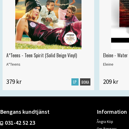
A*Teens - Teen Spirit (Solid Beige Vinyl)
Eleine - Water
A*Teens
Eleine
379 kr
209 kr
LP
BOKA
Bengans kundtjänst
Information
031-42 52 23
Ångra Köp
Om Bengans