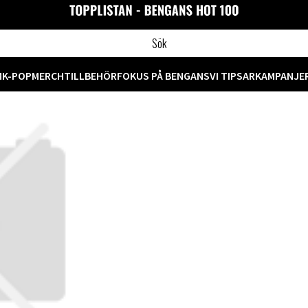
M
K-POP
MERCH
TILLBEHÖR
FOKUS PÅ BENGANS
VI TIPSAR
KAMPANJE