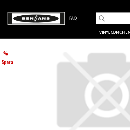
FAQ
VINYL
CD
MC
FIL
-
%
Spara