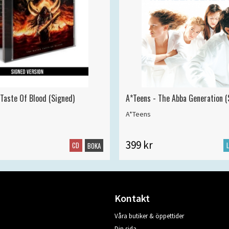
 Taste Of Blood (Signed)
A*Teens - The Abba Generation (S
A*Teens
399 kr
CD
BOKA
Kontakt
Våra butiker & öppettider
Din sida