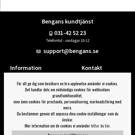
Bengans kundtjänst
031-42 52 23
Telefontid - vardagar 10-12
support@bengans.se
Information
Kontakt
Ångra Köp
Våra butiker & öppettider
För att ge dig som besökare en bra upplevelse använder vi cookies.
Om Bengans
Din sida
Det handlar dels om nödvändiga cookies för webbsidans
FAQ / Köp- & Leveransvillkor
Logga ut
grundfunktionalitet,
men även cookies för prestanda, personalisering, marknadsföring med
Jag vill ha tips från Bengans
mera.
Du bestämmer genom att anpassa dina cookie-inställningar som du
OK
önskar.
Mer information om de cookies vi använder
hittar du här
.
Inställningar för nyhetsbrev