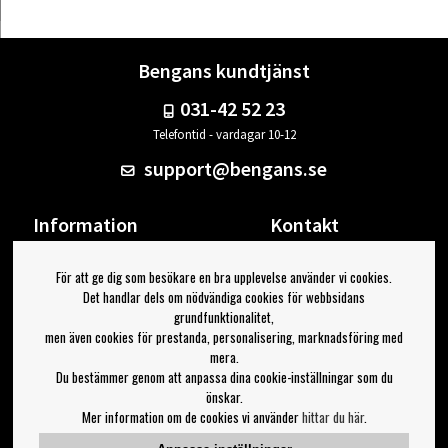
Bengans kundtjänst
031-42 52 23
Telefontid - vardagar 10-12
support@bengans.se
Information
Kontakt
Ångra Köp
Våra butiker & öppettider
För att ge dig som besökare en bra upplevelse använder vi cookies.
Om Bengans
Din sida
Det handlar dels om nödvändiga cookies för webbsidans
FAQ / Köp- & Leveransvillkor
Logga ut
grundfunktionalitet,
men även cookies för prestanda, personalisering, marknadsföring med
Jag vill ha tips från Bengans
mera.
Du bestämmer genom att anpassa dina cookie-inställningar som du
OK
önskar.
Mer information om de cookies vi använder
hittar du här
.
Inställningar för nyhetsbrev