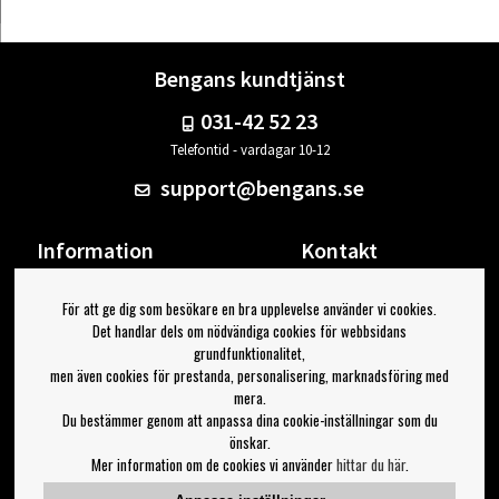
Bengans kundtjänst
031-42 52 23
Telefontid - vardagar 10-12
support@bengans.se
Information
Kontakt
Ångra Köp
Våra butiker & öppettider
För att ge dig som besökare en bra upplevelse använder vi cookies.
Om Bengans
Din sida
Det handlar dels om nödvändiga cookies för webbsidans
FAQ / Köp- & Leveransvillkor
Logga ut
grundfunktionalitet,
men även cookies för prestanda, personalisering, marknadsföring med
Jag vill ha tips från Bengans
mera.
Du bestämmer genom att anpassa dina cookie-inställningar som du
OK
önskar.
Mer information om de cookies vi använder
hittar du här
.
Inställningar för nyhetsbrev