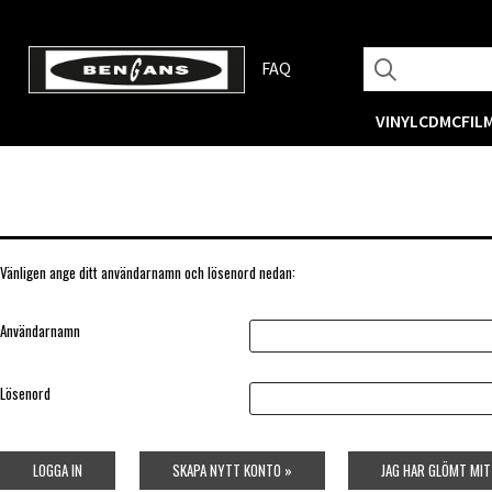
FAQ
VINYL
CD
MC
FIL
Vänligen ange ditt användarnamn och lösenord nedan:
Användarnamn
Lösenord
LOGGA IN
SKAPA NYTT KONTO »
JAG HAR GLÖMT MI