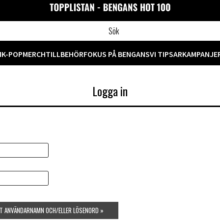
M
K-POP
MERCH
TILLBEHÖR
FOKUS PÅ BENGANS
VI TIPSAR
KAMPANJE
Logga in
TT ANVÄNDARNAMN OCH/ELLER LÖSENORD »