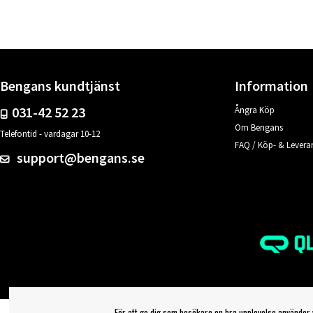
Bengans kundtjänst
Information
031-42 52 23
Ångra Köp
Om Bengans
Telefontid - vardagar 10-12
FAQ / Köp- & Leveran
support@bengans.se
För att ge dig som besökare en bra upplevelse använder 