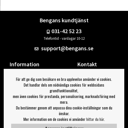
Bengans kundtjänst
031-42 52 23
Telefontid - vardagar 10-12
support@bengans.se
Information
Kontakt
Ångra Köp
Våra butiker & öppettider
För att ge dig som besökare en bra upplevelse använder vi cookies.
Om Bengans
Din sida
Det handlar dels om nödvändiga cookies för webbsidans
FAQ / Köp- & Leveransvillkor
Logga ut
grundfunktionalitet,
men även cookies för prestanda, personalisering, marknadsföring med
Jag vill ha tips från Bengans
mera.
Du bestämmer genom att anpassa dina cookie-inställningar som du
OK
önskar.
Mer information om de cookies vi använder
hittar du här
.
Inställningar för nyhetsbrev